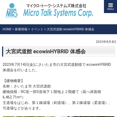
menu
HOME
>
新着情報
>
イベント
> 大宮武道館 ecowinHYBRID 体感会
2023年8月4日
大宮武道館 ecowinHYBRID 体感会
2023年7月14日(金)にさいたま市の大宮武道館様で ecowinHYBRID
体感会を行いました。
【建物概要】
名称：さいたま市 大宮武道館
建物規模：RC造一部S造地下１階地上２階建て（延べ床面積
6,462.71m²）
主道場をはじめ、第１錬成場（剣道場）、第２錬成場（柔道場）、
弓道場などがあります。