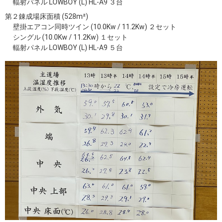
輻射パネル LOWBOY (L) HL-A9 ３台
第２錬成場床面積 (528m²)
壁掛エアコン同時ツイン (10.0Kw / 11.2Kw) ２セット
シングル (10.0Kw / 11.2Kw) １セット
輻射パネル LOWBOY (L) HL-A9 ５台