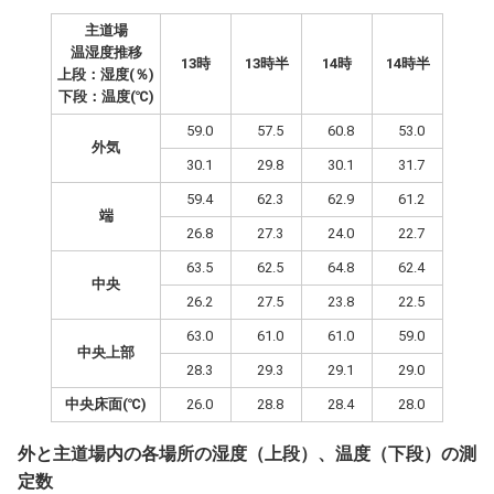
主道場
温湿度推移
13時
13時半
14時
14時半
上段：湿度(％)
下段：温度(℃)
59.0
57.5
60.8
53.0
外気
30.1
29.8
30.1
31.7
59.4
62.3
62.9
61.2
端
26.8
27.3
24.0
22.7
63.5
62.5
64.8
62.4
中央
26.2
27.5
23.8
22.5
63.0
61.0
61.0
59.0
中央上部
28.3
29.3
29.1
29.0
中央床面(℃)
26.0
28.8
28.4
28.0
外と主道場内の各場所の湿度（上段）、温度（下段）の測
定数